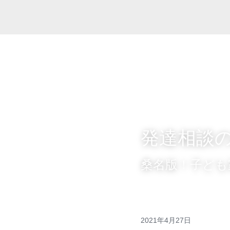
発達相談
桑名版！子ども