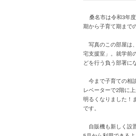
2021年4月27日
    桑名市は令和3年度4月、母子保健分野と児童福祉分野を同じセンター内に配置することで、妊
娠期から子育て期ま
　写真のこの部屋は
宅支援室」。就学前
どを行う負う部署に
　今まで子育ての相
レベーターで2階に
明るくなりました！
です。